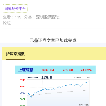
涨2.27%，现报3.61港元，成交额....
国鸣配资平台
查看：
119
分类：
深圳股票配资
论坛
元鼎证券文章已加载完成
沪深京指数
上证综指
3940.04
+39.68
+1.02%