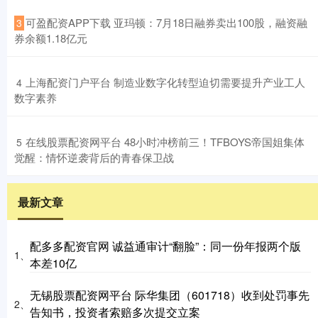
​可盈配资APP下载 亚玛顿：7月18日融券卖出100股，融资融
3
券余额1.18亿元
​上海配资门户平台 制造业数字化转型迫切需要提升产业工人
4
数字素养
​在线股票配资网平台 48小时冲榜前三！TFBOYS帝国姐集体
5
觉醒：情怀逆袭背后的青春保卫战
最新文章
配多多配资官网 诚益通审计“翻脸”：同一份年报两个版
1、
本差10亿
无锡股票配资网平台 际华集团（601718）收到处罚事先
2、
告知书，投资者索赔多次提交立案