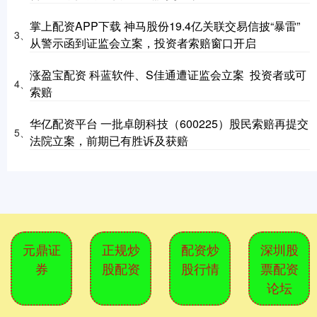
掌上配资APP下载 神马股份19.4亿关联交易信披“暴雷”
3、
从警示函到证监会立案，投资者索赔窗口开启
涨盈宝配资 科蓝软件、S佳通遭证监会立案 投资者或可
4、
索赔
华亿配资平台 一批卓朗科技（600225）股民索赔再提交
5、
法院立案，前期已有胜诉及获赔
元鼎证
正规炒
配资炒
深圳股
券
股配资
股行情
票配资
论坛