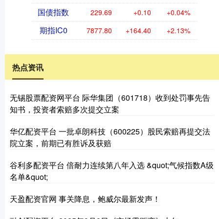
国债指数
229.69
+0.10
+0.04%
期指IC0
7877.80
+164.40
+2.13%
热点资讯
无锡股票配资网平台 际华集团（601718）收到处罚事先告
知书，投资者索赔多次提交立案
华亿配资平台 一批卓朗科技（600225）股民索赔再提交法
院立案，前期已有胜诉及获赔
谷利多配资平台 倍耐力连续第八年入选 &quot;气候指数A级
名单&quot;
天盈配资官网 事关降息，鲍威尔最新发声！