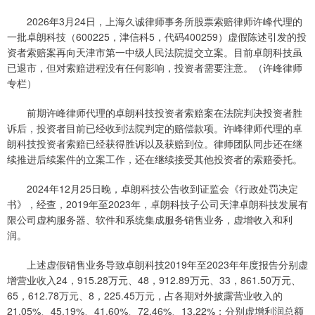
2026年3月24日，上海久诚律师事务所股票索赔律师许峰代理的
一批卓朗科技（600225，津信科5，代码400259）虚假陈述引发的投
资者索赔案再向天津市第一中级人民法院提交立案。目前卓朗科技虽
已退市，但对索赔进程没有任何影响，投资者需要注意。（许峰律师
专栏）
前期许峰律师代理的卓朗科技投资者索赔案在法院判决投资者胜
诉后，投资者目前已经收到法院判定的赔偿款项。许峰律师代理的卓
朗科技投资者索赔已经获得胜诉以及获赔到位。律师团队同步还在继
续推进后续案件的立案工作，还在继续接受其他投资者的索赔委托。
2024年12月25日晚，卓朗科技公告收到证监会《行政处罚决定
书》，经查，2019年至2023年，卓朗科技子公司天津卓朗科技发展有
限公司虚构服务器、软件和系统集成服务销售业务，虚增收入和利
润。
上述虚假销售业务导致卓朗科技2019年至2023年年度报告分别虚
增营业收入24，915.28万元、48，912.89万元、33，861.50万元、
65，612.78万元、8，225.45万元，占各期对外披露营业收入的
21.05%、45.19%、41.60%、72.46%、13.22%；分别虚增利润总额