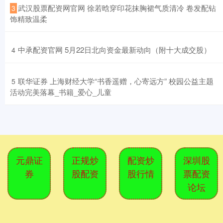
​武汉股票配资网官网 徐若晗穿印花抹胸裙气质清冷 卷发配钻
3
饰精致温柔
​中承配资官网 5月22日北向资金最新动向（附十大成交股）
4
​联华证券 上海财经大学“书香遥赠，心寄远方” 校园公益主题
5
活动完美落幕_书籍_爱心_儿童
元鼎证
正规炒
配资炒
深圳股
券
股配资
股行情
票配资
论坛