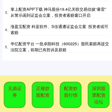
掌上配资APP下载 神马股份19.4亿关联交易信披“暴雷”
3、
从警示函到证监会立案，投资者索赔窗口开启
涨盈宝配资 科蓝软件、S佳通遭证监会立案 投资者或可
4、
索赔
华亿配资平台 一批卓朗科技（600225）股民索赔再提交
5、
法院立案，前期已有胜诉及获赔
元鼎证
正规炒
配资炒
深圳股
券
股配资
股行情
票配资
论坛