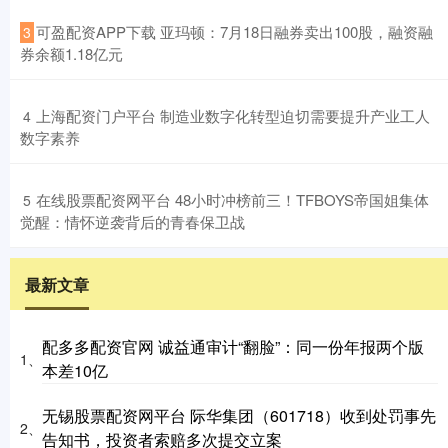
​可盈配资APP下载 亚玛顿：7月18日融券卖出100股，融资融
3
券余额1.18亿元
​上海配资门户平台 制造业数字化转型迫切需要提升产业工人
4
数字素养
​在线股票配资网平台 48小时冲榜前三！TFBOYS帝国姐集体
5
觉醒：情怀逆袭背后的青春保卫战
最新文章
配多多配资官网 诚益通审计“翻脸”：同一份年报两个版
1、
本差10亿
无锡股票配资网平台 际华集团（601718）收到处罚事先
2、
告知书，投资者索赔多次提交立案