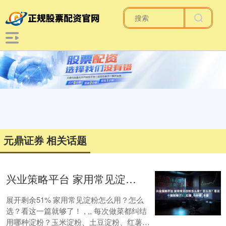
元鼎证券 相关话题
兴业策略平台 家用常见淀粉怎么用？怎么选？看这一篇就够了！_红薯_马铃薯_木薯
展开剩余51% 家用常见淀粉怎么用？怎么
选？看这一篇就够了！ , ,, 每次做菜都纠结
用哪种淀粉？玉米淀粉、土豆淀粉、红薯淀