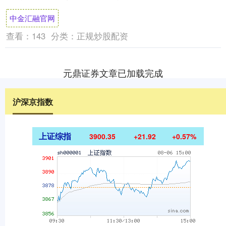
今年暑期档国产动画影片中仅次于《罗小黑
中金汇融官网
战....
查看：
143
分类：
正规炒股配资
元鼎证券文章已加载完成
沪深京指数
上证综指
3900.35
+21.92
+0.57%