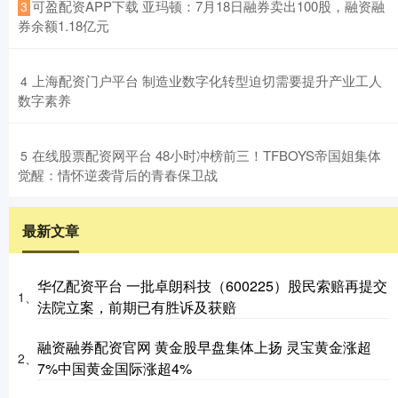
​可盈配资APP下载 亚玛顿：7月18日融券卖出100股，融资融
3
券余额1.18亿元
​上海配资门户平台 制造业数字化转型迫切需要提升产业工人
4
数字素养
​在线股票配资网平台 48小时冲榜前三！TFBOYS帝国姐集体
5
觉醒：情怀逆袭背后的青春保卫战
最新文章
华亿配资平台 一批卓朗科技（600225）股民索赔再提交
1、
法院立案，前期已有胜诉及获赔
融资融券配资官网 黄金股早盘集体上扬 灵宝黄金涨超
2、
7%中国黄金国际涨超4%