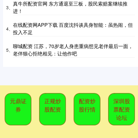
真牛所配资官网 东方通退至三板，股民索赔案继续推
3、
进！
在线配资网APP下载 百度沈抖谈具身智能：虽热闹，但
4、
投入不足
聊城配资 江苏，70岁老人身患重病想见老伴最后一面，
5、
老伴狠心拒绝相见：让他作吧
元鼎证
正规炒
配资炒
深圳股
券
股配资
股行情
票配资
论坛