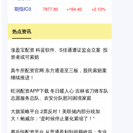
期指IC0
7877.80
+164.40
+2.13%
热点资讯
涨盈宝配资 科蓝软件、S佳通遭证监会立案 投
资者或可索赔
真牛所配资官网 东方通退至三板，股民索赔案
继续推进！
旺润配资APP下载 冬日暖人心 吉林省刀锋车队
志愿服务总队、农安分队慰问困境家庭
大旗策略平台 2票反对！美联储内部分歧加
大！鲍威尔：“是时候停止量化紧缩了！”
赛岳恒配资平台 从普通盈利到超额收益：专业