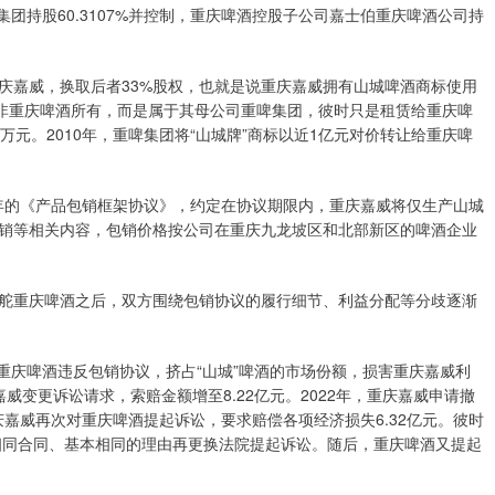
团持股60.3107%并控制，重庆啤酒控股子公司嘉士伯重庆啤酒公司持
庆嘉威，换取后者33%股权，也就是说重庆嘉威拥有山城啤酒商标使用
并非重庆啤酒所有，而是属于其母公司重啤集团，彼时只是租赁给重庆啤
0万元。2010年，重啤集团将“山城牌”商标以近1亿元对价转让给重庆啤
年的《产品包销框架协议》，约定在协议期限内，重庆嘉威将仅生产山城
销等相关内容，包销价格按公司在重庆九龙坡区和北部新区的啤酒企业
掌舵重庆啤酒之后，双方围绕包销协议的履行细节、利益分配等分歧逐渐
重庆啤酒违反包销协议，挤占“山城”啤酒的市场份额，损害重庆嘉威利
嘉威变更诉讼请求，索赔金额增至8.22亿元。2022年，重庆嘉威申请撤
庆嘉威再次对重庆啤酒提起诉讼，要求赔偿各项经济损失6.32亿元。彼时
就相同合同、基本相同的理由再更换法院提起诉讼。随后，重庆啤酒又提起