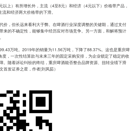
元以上）有所增长外，主流（4至8元）和经济（4元以下）价格带产品，
对冲主流和经济两大价格带的下滑。
价，但长远来看利大于弊。在啤酒行业深度调整的关键期，通过支付
带来的不确定性，能够集中经历应对市场竞争。另一方面，和解将预计
撑。
43万吨。2019年的销量为11.56万吨，下降了88.37%。这也是重庆啤
的角度，一次性结算款与未来三年的固定采购安排，为企业锁定了稳定的收
障。随着诉讼纠纷的终结，重庆啤酒能否整合品牌资源、扭转业绩下滑
文首发证券之星，作者|刘凤茹）