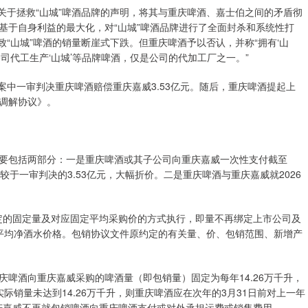
关于拯救“山城”啤酒品牌的声明，将其与重庆啤酒、嘉士伯之间的矛盾彻
基于自身利益的最大化，对“山城”啤酒品牌进行了全面封杀和系统性打
导致“山城”啤酒的销量断崖式下跌。但重庆啤酒予以否认，并称“拥有‘山
司代工生产‘山城’等品牌啤酒，仅是公司的代加工厂之一。”
中一审判决重庆啤酒赔偿重庆嘉威3.53亿元。随后，重庆啤酒提起上
调解协议》。
包括两部分：一是重庆啤酒或其子公司向重庆嘉威一次性支付截至
相较于一审判决的3.53亿元，大幅折价。二是重庆啤酒与重庆嘉威就2026
定的固定量及对应固定平均采购价的方式执行，即量不再绑定上市公司及
的平均净酒水价格。包销协议文件原约定的有关量、价、包销范围、新增产
重庆啤酒向重庆嘉威采购的啤酒量（即包销量）固定为每年14.26万千升，
实际销量未达到14.26万千升，则重庆啤酒应在次年的3月31日前对上一年
重庆嘉威不再就包销啤酒向重庆啤酒支付或对外承担运费或销售费用。