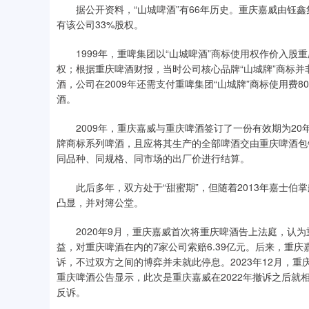
据公开资料，“山城啤酒”有66年历史。重庆嘉威由钰鑫集
有该公司33%股权。
1999年，重啤集团以“山城啤酒”商标使用权作价入股重
权；根据重庆啤酒财报，当时公司核心品牌“山城牌”商标
酒，公司在2009年还需支付重啤集团“山城牌”商标使用费8
酒。
2009年，重庆嘉威与重庆啤酒签订了一份有效期为20
牌商标系列啤酒，且应将其生产的全部啤酒交由重庆啤酒包
同品种、同规格、同市场的出厂价进行结算。
此后多年，双方处于“甜蜜期”，但随着2013年嘉士伯
凸显，并对簿公堂。
2020年9月，重庆嘉威首次将重庆啤酒告上法庭，认为
益，对重庆啤酒在内的7家公司索赔6.39亿元。后来，重庆
诉，不过双方之间的博弈并未就此停息。2023年12月，重
重庆啤酒公告显示，此次是重庆嘉威在2022年撤诉之后
反诉。