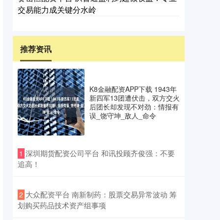
交易能力成关键分水岭
推荐资讯
K8金融配资APP下载 1943年
新四军13团遭伏击，双方交火
后团长却发现不对劲：情报有
误_饶守坤_敌人_命令
​深圳期货配资公司平台 和讯投顾齐俊强：不要
1
追高！
​大众配资平台 南新制药：股票交易异常波动 筹
2
划购买药品技术资产组事项