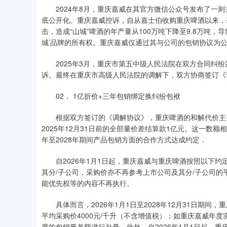
2024年8月，重庆嘉威在其官方微信公众号发布了一则
底公开化。重庆嘉威控诉，自从嘉士伯收购重庆啤酒以来，
击，造成“山城”啤酒的年产量从100万吨下降至9.8万吨，
城’品牌的所有权。重庆嘉威仅通过其与公司的包销协议为公
2025年3月，重庆市第五中级人民法院在双方合同纠纷案
诉。最终在重庆市高级人民法院的调解下，双方协商签订《
02． 1亿折价+三年包销绑定换纠纷包袱
根据双方签订的《调解协议》，重庆啤酒的和解代价主要
2025年12月31日前的全部量价差结算款1亿元。这一数额
年至2028年期间产品包销方面的合作方式达成约定．
自2026年1月1日起，重庆嘉威与重庆啤酒按照以下约
其分/子公司，采购价亦不再参考上市公司及其分/子公司
能优先权等的内容不再执行。
具体而言，2026年1月1日至2028年12月31日期间，
平均采购价4000元/千升（不含增值税）；如重庆嘉威年度
度的包销量差额进行补量。此外，自2026年1月1日起，